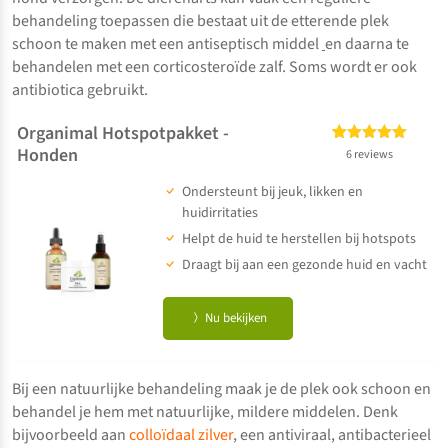
behandeling toepassen die bestaat uit de etterende plek
schoon te maken met een antiseptisch middel
en daarna te
behandelen met een corticosteroïde zalf. Soms wordt er ook
antibiotica gebruikt.
Organimal Hotspotpakket -
Honden
6
Gewaardeerd
6 reviews
5.00
op 5
Ondersteunt bij jeuk, likken en
gebaseerd
op
klant
huidirritaties
waarderingen
Helpt de huid te herstellen bij hotspots
Draagt bij aan een gezonde huid en vacht
Nu bekijken
Bij een natuurlijke behandeling maak je de plek ook schoon en
behandel je hem met natuurlijke, mildere middelen. Denk
bijvoorbeeld aan
colloïdaal zilver
, een antiviraal, antibacterieel