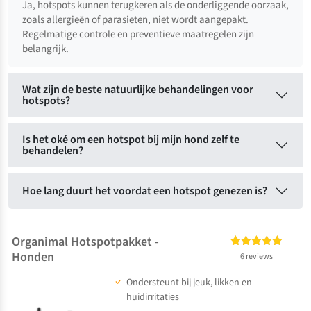
Ja, hotspots kunnen terugkeren als de onderliggende oorzaak,
zoals allergieën of parasieten, niet wordt aangepakt.
Regelmatige controle en preventieve maatregelen zijn
belangrijk.
Wat zijn de beste natuurlijke behandelingen voor
hotspots?
Is het oké om een hotspot bij mijn hond zelf te
behandelen?
Hoe lang duurt het voordat een hotspot genezen is?
Organimal Hotspotpakket -
Honden
6
Gewaardeerd
6 reviews
5.00
op 5
Ondersteunt bij jeuk, likken en
gebaseerd
op
klant
huidirritaties
waarderingen