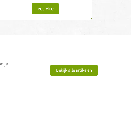
bent alsmaar bezig met het
schoonmaken …
Lees Meer
an je
Bekijk alle artikelen