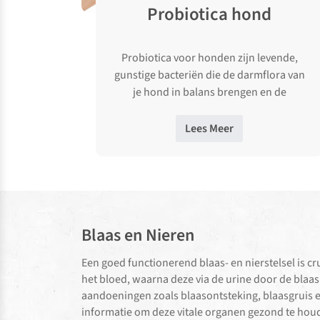
Probiotica hond
Probiotica voor honden zijn levende,
gunstige bacteriën die de darmflora van
je hond in balans brengen en de
spijsvertering ondersteunen. Heeft je
hond regelmatig diarree, …
Lees Meer
Blaas en Nieren
Een goed functionerend blaas- en nierstelsel is cr
het bloed, waarna deze via de urine door de blaa
aandoeningen zoals blaasontsteking, blaasgruis e
informatie om deze vitale organen gezond te hou