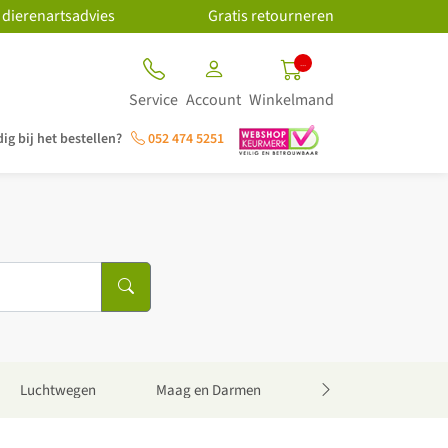
 dierenartsadvies
Gratis retourneren
..
Service
Account
Winkelmand
ig bij het bestellen?
052 474 5251
Luchtwegen
Maag en Darmen
Neus, oren en ogen