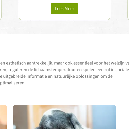
het slijmvliesweefsel van de blaas
ontstoken is, wat deze …
Lees Meer
en esthetisch aantrekkelijk, maar ook essentieel voor het welzijn v
en, reguleren de lichaamstemperatuur en spelen een rol in sociale
 je uitgebreide informatie en natuurlijke oplossingen om de
ptimaliseren.