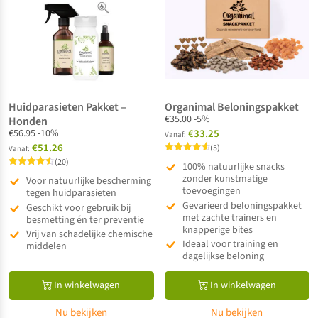
Huidparasieten Pakket –
Organimal Beloningspakket
€
35.00
-5%
Honden
€
56.95
-10%
€33.25
Vanaf:
€51.26
(5)
Vanaf:
Gewaardeerd
(20)
100% natuurlijke snacks
4.60
Gewaardeerd
uit 5
zonder kunstmatige
Voor natuurlijke bescherming
4.50
toevoegingen
uit 5
tegen huidparasieten
Gevarieerd beloningspakket
Geschikt voor gebruik bij
met zachte trainers en
besmetting én ter preventie
knapperige bites
Vrij van schadelijke chemische
Ideaal voor training en
middelen
dagelijkse beloning
In winkelwagen
In winkelwagen
Nu bekijken
Nu bekijken