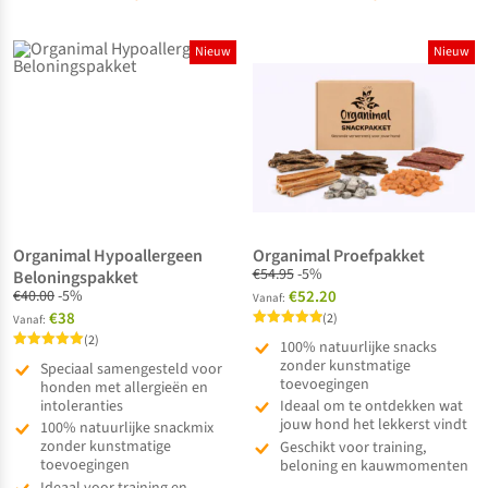
Nieuw
Nieuw
Organimal Hypoallergeen
Organimal Proefpakket
€
54.95
-5%
Beloningspakket
€
40.00
-5%
€52.20
Vanaf:
€38
(2)
Vanaf:
Gewaardeerd
(2)
100% natuurlijke snacks
5.00
Gewaardeerd
uit 5
zonder kunstmatige
Speciaal samengesteld voor
5.00
toevoegingen
uit 5
honden met allergieën en
intoleranties
Ideaal om te ontdekken wat
jouw hond het lekkerst vindt
100% natuurlijke snackmix
zonder kunstmatige
Geschikt voor training,
toevoegingen
beloning en kauwmomenten
Ideaal voor training en