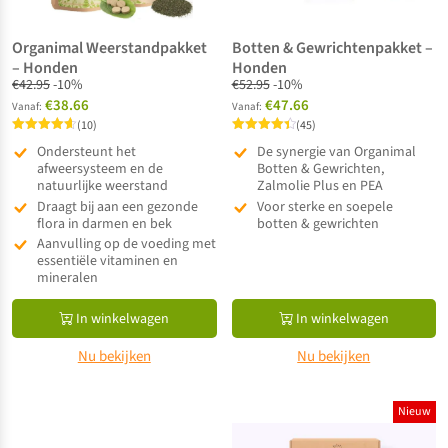
Organimal Weerstandpakket
Botten & Gewrichtenpakket –
– Honden
Honden
€
42.95
-10%
€
52.95
-10%
€38.66
€47.66
Vanaf:
Vanaf:
(10)
(45)
Gewaardeerd
Gewaardeerd
Ondersteunt het
De synergie van Organimal
4.60
4.42
uit 5
afweersysteem en de
uit 5
Botten & Gewrichten,
natuurlijke weerstand
Zalmolie Plus en PEA
Draagt bij aan een gezonde
Voor sterke en soepele
flora in darmen en bek
botten & gewrichten
Aanvulling op de voeding met
essentiële vitaminen en
mineralen
In winkelwagen
In winkelwagen
Nu bekijken
Nu bekijken
Nieuw