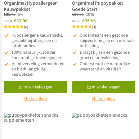
Organimal Hypoallergeen
Organimal Puppypakket
Kauwpakket
Goede Start
€
35.75
-5%
€
39.95
-10%
€33.96
€35.96
Vanaf:
Vanaf:
(6)
(3)
Gewaardeerd
Gewaardeerd
Hypoallergene kauwsnacks,
Ondersteunt een gezonde
4.83
5.00
uit 5
geschikt bij allergieën en
uit 5
spijsvertering en een normale
intoleranties
ontlasting
100% natuurlijk, zonder
Draagt bij aan een gezonde
kunstmatige toevoegingen
groei en ontwikkeling
Helpt verveling verminderen
Ondersteunt de natuurlijke
en biedt langdurig
weerstand en vitaliteit
kauwplezier
In winkelwagen
In winkelwagen
Nu bekijken
Nu bekijken