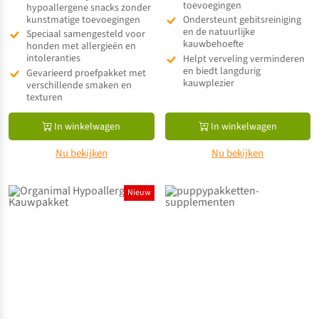
toevoegingen
uit 5
hypoallergene snacks zonder
kunstmatige toevoegingen
Ondersteunt gebitsreiniging
en de natuurlijke
Speciaal samengesteld voor
kauwbehoefte
honden met allergieën en
intoleranties
Helpt verveling verminderen
en biedt langdurig
Gevarieerd proefpakket met
kauwplezier
verschillende smaken en
texturen
In winkelwagen
In winkelwagen
Nu bekijken
Nu bekijken
Nieuw