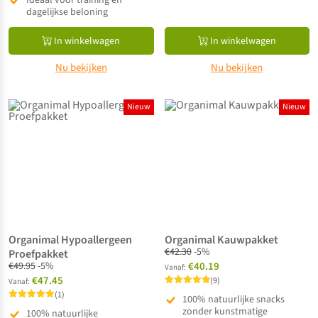
dagelijkse beloning
In winkelwagen
In winkelwagen
Nu bekijken
Nu bekijken
Nieuw
Nieuw
Organimal Hypoallergeen
Organimal Kauwpakket
€
42.30
-5%
Proefpakket
€
49.95
-5%
€40.19
Vanaf:
€47.45
(9)
Vanaf:
Gewaardeerd
(1)
100% natuurlijke snacks
4.89
Gewaardeerd
uit 5
zonder kunstmatige
100% natuurlijke
5.00