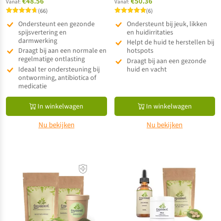
€48.56
€50.36
Vanaf:
Vanaf:
(66)
(6)
Gewaardeerd
Gewaardeerd
Ondersteunt een gezonde
Ondersteunt bij jeuk, likken
4.73
5.00
uit 5
spijsvertering en
uit 5
en huidirritaties
darmwerking
Helpt de huid te herstellen bij
Draagt bij aan een normale en
hotspots
regelmatige ontlasting
Draagt bij aan een gezonde
Ideaal ter ondersteuning bij
huid en vacht
ontworming, antibiotica of
medicatie
In winkelwagen
In winkelwagen
Nu bekijken
Nu bekijken