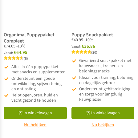
Organimal Puppypakket
Puppy Snackpakket
€
40.95
-10%
Compleet
€
74.65
-13%
€36.86
Vanaf:
€64.95
(20)
Vanaf:
Gewaardeerd
(5)
Gevarieerd snackpakket met
4.80
Gewaardeerd
uit 5
kauwsnacks, trainers en
Alles-in-één puppypakket
4.60
beloningssnacks
uit 5
met snacks en supplementen
Ideaal voor training, beloning
Ondersteunt een goede
en dagelijks gebruik
ontwikkeling, spijsvertering
en ontlasting
Ondersteunt gebitsreiniging
en zorgt voor langdurig
Helpt ogen, oren, huid en
kauwplezier
vacht gezond te houden
In winkelwagen
In winkelwagen
Nu bekijken
Nu bekijken