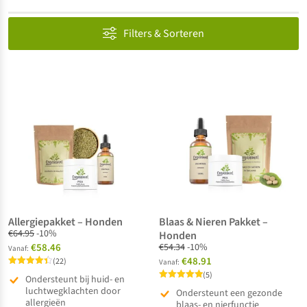
Filters & Sorteren
Allergiepakket – Honden
Blaas & Nieren Pakket –
€
64.95
-10%
Honden
€58.46
€
54.34
-10%
Vanaf:
€48.91
(22)
Vanaf:
Gewaardeerd
(5)
Ondersteunt bij huid- en
4.41
Gewaardeerd
uit 5
luchtwegklachten door
Ondersteunt een gezonde
5.00
allergieën
uit 5
blaas- en nierfunctie