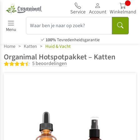
...
Service
Account
Winkelmand
Menu
100%
Tevredenheidsgarantie
Home
>
Katten
>
Huid & Vacht
Organimal Hotspotpakket – Katten
5 beoordelingen
Gewaardeerd
4.40
uit 5