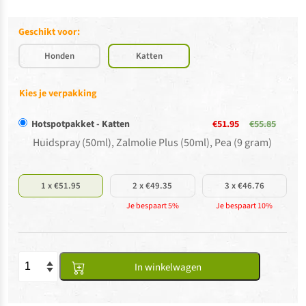
Geschikt voor:
Honden
Katten
Kies je verpakking
Hotspotpakket - Katten
€51.95
€55.85
Huidspray (50ml), Zalmolie Plus (50ml), Pea (9 gram)
1 x €51.95
2 x €49.35
3 x €46.76
Je bespaart 5%
Je bespaart 10%
In winkelwagen