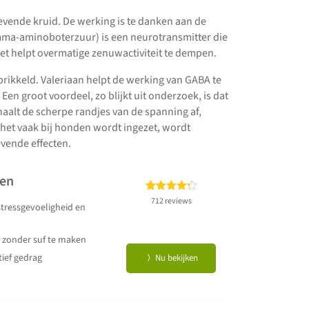
gevende kruid. De werking is te danken aan de
mma-aminoboterzuur) is een neurotransmitter die
Het helpt overmatige zenuwactiviteit te dempen.
prikkeld. Valeriaan helpt de werking van GABA te
n groot voordeel, zo blijkt uit onderzoek, is dat
haalt de scherpe randjes van de spanning af,
het vaak bij honden wordt ingezet, wordt
evende effecten.
den
Gewaardeerd
712
712 reviews
tressgevoeligheid en
4.25
op 5
gebaseerd
 zonder suf te maken
op
klant
waarderingen
tief gedrag
Nu bekijken