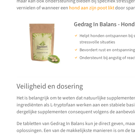
maar kan ook ondersteuning bieden bij specifiek stressger
vernielen of wanneer een
hond aan zijn poot likt
door span
Gedrag In Balans - Hon
Helpt honden ontspannen bij s
stressvolle situaties
Bevordert rust en ontspanning
Ondersteunt bij angstig of reac
Veiligheid en dosering
Het is belangrijk om te weten dat natuurlijke supplemente
ingrediënten als L-tryptofaan werken aan een stabiele bas
dergelijke supplementen consequent volgens de aanbevol
De tabletten van Gedrag In Balans kun je direct geven, maar a
oplossingen. Een van de makkelijkste manieren is om de t