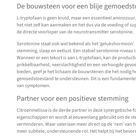
De bouwsteen voor een blije gemoedst
L-tryptofaan is geen kruid, maar een essentieel aminozuur.
het niet zelf kan aanmaken en het dus via de voeding of s
de directe voorloper van de neurotransmitter serotonine.
Serotonine staat ook wel bekend als het ‘gelukshormoon’. He
stemming, slaap en eetlust. Een stabiel serotonine niveau i
Wanneer er een tekort is aan L-tryptofaan, kan de product
prikkelbaarheid, neerslachtigheid en een verhoogde gevoel
bieden, geef je het lichaam de bouwstenen die het nodig he
gemoedstoestand te ondersteunen. Dit is een fundamentel
van symptomen.
Partner voor een positieve stemming
Citroenmelisse is de derde partner in deze synergetische 
eigenschappen en wordt al eeuwenlang gebruikt om de ste
verminderen. Waar valeriaan meer direct op de ‘rem’ van h
meer subtiele, ondersteunende rol. Het helpt bij het bevor