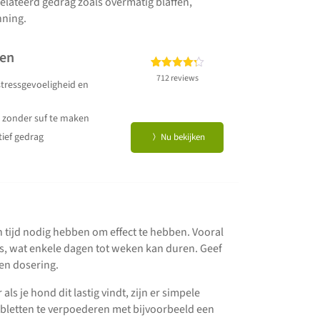
elateerd gedrag zoals overmatig blaffen,
ning.
den
Gewaardeerd
712
712 reviews
tressgevoeligheid en
4.25
op 5
gebaseerd
 zonder suf te maken
op
klant
waarderingen
tief gedrag
Nu bekijken
n tijd nodig hebben om effect te hebben. Vooral
is, wat enkele dagen tot weken kan duren. Geef
en dosering.
ls je hond dit lastig vindt, zijn er simpele
abletten te verpoederen met bijvoorbeeld een