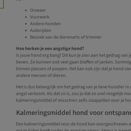
Onweer
Vuurwerk
Andere honden
Autorijden
Bezoek aan de dierenarts of trimmer
Hoe herken je een angstige hond?
Is jouw hond erg bang? Dit kun je zien aan het gedrag van j
beven. Ze kunnen ook veel gaan blaffen of janken. Sommige
binnen plassen of poepen. Het kan ook zijn dat je hond slec
andere mensen of dieren.
Het is dus belangrijk om het gedrag van je lieve huisdier in
angst vertoont. Als dat zo is, zou je dat zo snel mogelijk
kalmeringsmiddel of misschien zelfs slaappillen voor je ho
Kalmeringsmiddel hond voor ontspan
Een kalmeringsmiddel voor de hond kan voorgeschreven wo
erg te lijden heeft onder de angst en stress. Stress is na