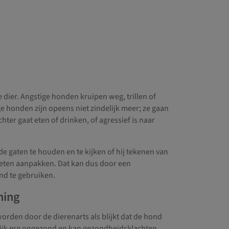
e dier. Angstige honden kruipen weg, trillen of
 honden zijn opeens niet zindelijk meer; ze gaan
hter gaat eten of drinken, of agressief is naar
 de gaten te houden en te kijken of hij tekenen van
 moeten aanpakken. Dat kan dus door een
nd te gebruiken.
ning
rden door de dierenarts als blijkt dat de hond
melijk erg ongezond en kan gezondheidsklachten