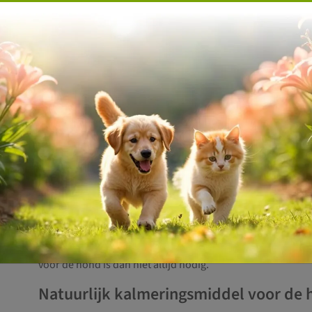
Een ontspanningsmiddel of slaappillen voor de hond zijn e
als je huisdier bang is. Een dergelijk middel zal ook door
voorgeschreven.
Ook het beste kalmeringsmiddel voor de hond brengt natuur
en zoals gezegd, nemen ze de oorzaak van de angst niet w
over het algemeen minder levendig en vrolijk is.
Er zijn dan ook allerlei alternatieven die een betere keuze 
kalmeringsmiddel voor de hond. Wil jij je hond ondersteu
angst te verminderen.
Training
Of je hond nu bang is voor de postbode, autorijden of onwe
wennen aan deze prikkels. Door te trainen kun je je dier s
bang voor is. Dit kun je alleen doen, maar een hondentrai
voor de hond is dan niet altijd nodig.
Natuurlijk kalmeringsmiddel voor de 