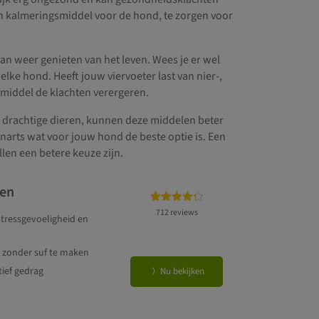
een kalmeringsmiddel voor de hond, te zorgen voor
 kan weer genieten van het leven. Wees je er wel
lke hond. Heeft jouw viervoeter last van nier-,
 middel de klachten verergeren.
en drachtige dieren, kunnen deze middelen beter
enarts wat voor jouw hond de beste optie is. Een
len een betere keuze zijn.
den
Gewaardeerd
712
712 reviews
tressgevoeligheid en
4.25
op 5
gebaseerd
 zonder suf te maken
op
klant
waarderingen
tief gedrag
Nu bekijken