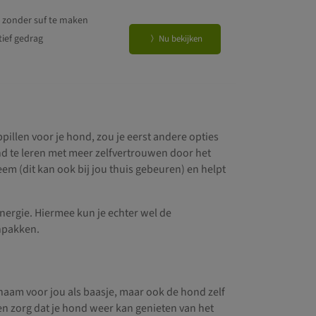
gebaseerd
 zonder suf te maken
op
klant
waarderingen
tief gedrag
Nu bekijken
pillen voor je hond, zou je eerst andere opties
 te leren met meer zelfvertrouwen door het
eem (dit kan ook bij jou thuis gebeuren) en helpt
nergie. Hiermee kun je echter wel de
npakken.
naam voor jou als baasje, maar ook de hond zelf
 en zorg dat je hond weer kan genieten van het