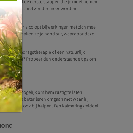
igenlijk niet de eerste stappen die je moet nemen
 een dierenarts niet zonder meer worden
lijk toch (risico op) bijwerkingen met zich mee
eg. Tevens maken ze je hond suf, waardoor deze
zijn, zoals gedragstherapie of een natuurlijk
nen bij angst? Probeer dan onderstaande tips om
er, het is mogelijk om hem rustig te laten
tap voor stap beter leren omgaan met waar hij
ner kan daar ook bij helpen. Een kalmeringsmiddel
hond