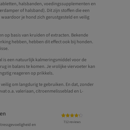
tabletten, halsbanden, voedingssupplementen en
rdamper of halsband). Dit zijn stoffen die een
waardoor je hond zich gerustgesteld en veilig
n op basis van kruiden of extracten. Bekende
ing hebben, hebben dit effect ook bij honden.
isse.
 is een natuurlijk kalmeringsmiddel voor de
rug in balans te komen. Je vrolijke viervoeter kan
ngstig reageren op prikkels.
n veilig om langdurig te gebruiken. En dat, zonder
at o.a. valeriaan, citroenmelisseblad en L-
den
Gewaardeerd
712
712 reviews
tressgevoeligheid en
4.25
op 5