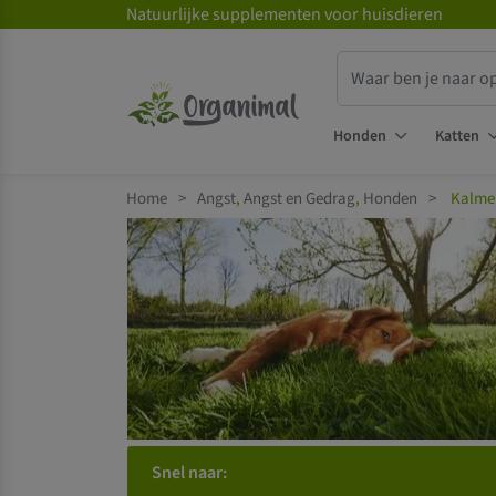
Natuurlijke supplementen voor huisdieren
Honden
Katten
Home
>
Angst
,
Angst en Gedrag
,
Honden
>
Kalme
Snel naar: