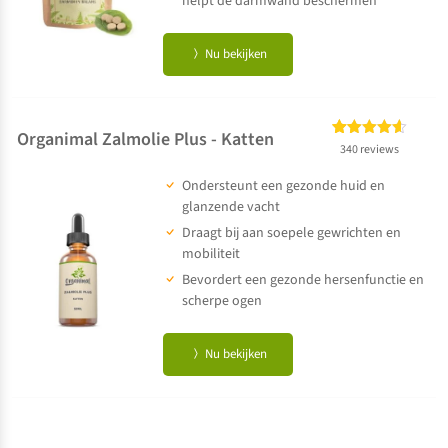
helpt de darmwand beschermen
Nu bekijken
Organimal Zalmolie Plus - Katten
Gewaardeerd
340
340 reviews
4.57
op 5
Ondersteunt een gezonde huid en
gebaseerd
op
klant
glanzende vacht
waarderingen
Draagt bij aan soepele gewrichten en
mobiliteit
Bevordert een gezonde hersenfunctie en
scherpe ogen
Nu bekijken