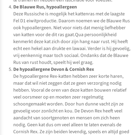
te trainen en hebben een fascinatie voor voedsel.
De Blauwe Rus, hypoallergeen
Deze Russische is mogelijk het kattenras met de laagste
Fel D1 eiwitproductie. Daarom noemen we de Blauwe Rus
ook hypoallergeen. Niet voor niets dat menig liefhebber
van katten voor de dit ras gaat.Qua persoonlijkheid
kenmerkt deze kat zich door zijn hang naar rust. Hij heeft
echt een hekel aan drukte en lawaai. Verder is hij gevoelig,
vrij eenkennig maar toch sociaal. Ondanks dat de Blauwe
Rus van rust houdt, speelt hij wel graag.
De hypoallergene Devon & Cornish Rex
De hypoallergene Rex-katten hebben zeer korte haren,
maar dat wil niet zeggen dat ze geen verzorging nodig
hebben. Vooral de oren van deze katten bouwen relatief
veel oorsmeer op en moeten zeer regelmatig
schoongemaakt worden. Door hun dunne vacht zijn ze
gevoelig voor zonlicht en kou. De Devon Rex heeft veel
aandacht van soortgenoten en mensen om zich heen
nodig. Geen kat dus om veel alleen te laten evenals de
Cornish Rex. Ze zijn beiden levendig, speels en altijd goed