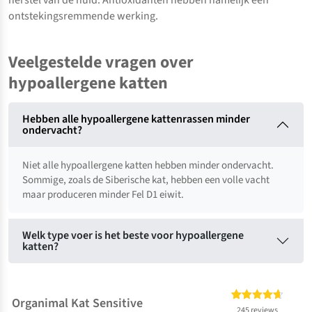
herstel van de huid. Antioxidanten hebben namelijk een
ontstekingsremmende werking.
Veelgestelde vragen over
hypoallergene katten
Hebben alle hypoallergene kattenrassen minder
ondervacht?
Niet alle hypoallergene katten hebben minder ondervacht.
Sommige, zoals de Siberische kat, hebben een volle vacht
maar produceren minder Fel D1 eiwit.
Welk type voer is het beste voor hypoallergene
katten?
Organimal Kat Sensitive
Gewaardeerd
245
245 reviews