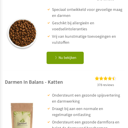
4.61
op 5
Speciaal ontwikkeld voor gevoelige maag
gebaseerd
op
klant
en darmen
waarderingen
Geschikt bij allergieën en
voedselintoleranties
Vrij van kunstmatige toevoegingen en
vulstoffen
Nu bekijken
Darmen In Balans - Katten
Gewaardeerd
378
378 reviews
4.40
op 5
Ondersteunt een gezonde spijsvertering
gebaseerd
op
klant
en darmwerking
waarderingen
Draagt bij aan een normale en
regelmatige ontlasting
Ondersteunt een gezonde darmflora en