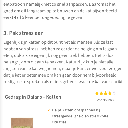
eetpatroon namelijk niet zo snel aanpassen. Daarom is het
goed om dit langzaam op te bouwen en de kat bijvoorbeeld
eerst 4 of 5 keer per dag voeding te geven.
3. Pak stress aan
Eigenlijk zijn katten op dit punt net als mensen. Als ze last
hebben van stress, hebben ze eerder de neiging om te gaan
eten, ook als ze eigenlijk nog geen trek hebben. Het is dus
belangrijk om dit aan te pakken. Natuurlijk kun je niet alle
angsten van je kat wegnemen, maar je kunt er wel voor zorgen
dat je kat er beter mee om kan gaan door hem bijvoorbeeld
rustig toe te spreken als er iets gebeurt waar de kat van schrikt.
Gedrag In Balans - Katten
Gewaardeerd
236
236 reviews
4.32
op 5
Helpt katten ontspannen bij
gebaseerd
op
klant
stressgevoeligheid en stressvolle
waarderingen
situaties