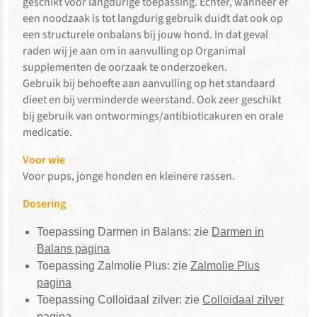
geschikt voor langdurige toepassing. Echter, wanneer er
een noodzaak is tot langdurig gebruik duidt dat ook op
een structurele onbalans bij jouw hond. In dat geval
raden wij je aan om in aanvulling op Organimal
supplementen de oorzaak te onderzoeken.
Gebruik bij behoefte aan aanvulling op het standaard
dieet en bij verminderde weerstand. Ook zeer geschikt
bij gebruik van ontwormings/antibioticakuren en orale
medicatie.
Voor wie
Voor pups, jonge honden en kleinere rassen.
Dosering
Toepassing Darmen in Balans: zie
Darmen in
Balans pagina
Toepassing Zalmolie Plus: zie
Zalmolie Plus
pagina
Toepassing Colloidaal zilver: zie
Colloidaal zilver
pagina