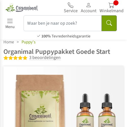
...
Service
Account
Winkelmand
Menu
100%
Tevredenheidsgarantie
Home
>
Puppy's
Organimal Puppypakket Goede Start
3 beoordelingen
Gewaardeerd
5.00
uit 5