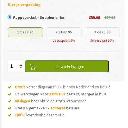
Kies je verpakking
Puppypakket - Supplementen
€39.95
€47.95
1 x €39.95
2 x €37.95
3 x €35.96
Je bespaart 5%
Je bespaart 10%
In winkelwagen
Gratis
verzending vanaf €60 binnen Nederland en België
Op werkdagen voor
22:00 uur
besteld, morgen in huis
60 dagen
bedenktijd en gratis retourneren
Gratis & gemakkelijk
achteraf
betalen
100%
Tevredenheidsgarantie