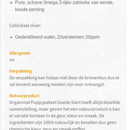
Pure, schone 0mega 3 rijke zalmolie van eerste,
koude persing
Colloïdaal zilver:
Gedestilleerd water, Zilveratomen 20ppm
Allergenen
vis
Verpakking
De verpakking kan helaas niet door de brievenbus dus er
zal iemand aanwezig moeten zijn voor ontvangst.
Natuurproduct
Organimal
Puppypakket Goede Start
heeft altijd dezelfde
samenstelling, maar gezien het een natuurproduct is kan
er variatie bestaan in de geur, kleur en smaak. De
ingrediënten zijn
100% natuurlijk en bevatten dus geen
chemische kleur, geur en smaakstoffen.