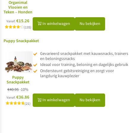
Organimal
Vlooien en
Teken – Honden
€15.26
Vanaf:
In winkelwagen
Nu bekijken
(135)
Gewaardeerd
4.29
uit 5
Puppy Snackpakket
Gevarieerd snackpakket met kauwsnacks, trainers
en beloningssnacks
Ideaal voor training, beloning en dagelijks gebruik
Ondersteunt gebitsreiniging en zorgt voor
langdurig kauwplezier
Puppy
Snackpakket
€
40.95
-10%
€36.86
Vanaf:
In winkelwagen
Nu bekijken
(21)
Gewaardeerd
4.81
uit 5