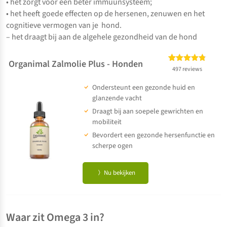
• het zorgt voor een beter immuunsysteem;
• het heeft goede effecten op de hersenen, zenuwen en het
cognitieve vermogen van je hond.
– het draagt bij aan de algehele gezondheid van de hond
Organimal Zalmolie Plus - Honden
Gewaardeerd
497
497 reviews
4.73
op 5
Ondersteunt een gezonde huid en
gebaseerd
op
klant
glanzende vacht
waarderingen
Draagt bij aan soepele gewrichten en
mobiliteit
Bevordert een gezonde hersenfunctie en
scherpe ogen
Nu bekijken
Waar zit Omega 3 in?