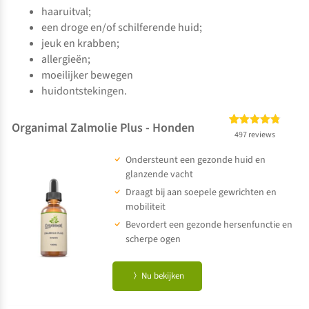
haaruitval;
een droge en/of schilferende huid;
jeuk en krabben;
allergieën;
moeilijker bewegen
huidontstekingen.
Organimal Zalmolie Plus - Honden
Gewaardeerd
497
497 reviews
4.73
op 5
Ondersteunt een gezonde huid en
gebaseerd
op
klant
glanzende vacht
waarderingen
Draagt bij aan soepele gewrichten en
mobiliteit
Bevordert een gezonde hersenfunctie en
scherpe ogen
Nu bekijken