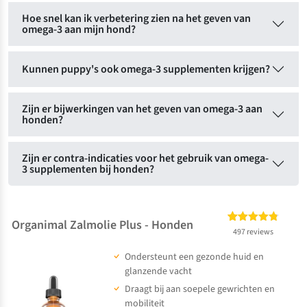
Hoe snel kan ik verbetering zien na het geven van
omega-3 aan mijn hond?
Kunnen puppy's ook omega-3 supplementen krijgen?
Zijn er bijwerkingen van het geven van omega-3 aan
honden?
Zijn er contra-indicaties voor het gebruik van omega-
3 supplementen bij honden?
Organimal Zalmolie Plus - Honden
Gewaardeerd
497
497 reviews
4.73
op 5
Ondersteunt een gezonde huid en
gebaseerd
op
klant
glanzende vacht
waarderingen
Draagt bij aan soepele gewrichten en
mobiliteit