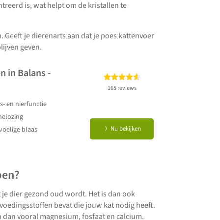
reerd is, wat helpt om de kristallen te
Geeft je dierenarts aan dat je poes kattenvoer
blijven geven.
n in Balans -
Gewaardeerd
165
165 reviews
4.59
op 5
- en nierfunctie
gebaseerd
op
klant
nelozing
waarderingen
Nu bekijken
voelige blaas
pen?
dat je dier gezond oud wordt. Het is dan ook
e voedingsstoffen bevat die jouw kat nodig heeft.
n dan vooral magnesium, fosfaat en calcium.