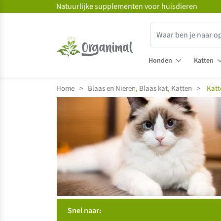
Natuurlijke supplementen voor huisdieren
Honden
Katten
Home
>
Blaas en Nieren
,
Blaas kat
,
Katten
>
Katt
Snel naar: