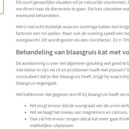
Dit soort gevaarlijke situaties wil je natuurlijk voorkomen.
om direct naar de dierenarts te gaan. Die kan uitzoeken w
eventueel behandelen.
Het is niet echt duidelijk waarom sommige katten last krijgen
factoren een rol spelen. Maar ook de voeding speelt een bela
overgewicht. Dit wordt gezien als een risicofactor. Zo’n 70%
Behandeling van blaasgruis kat met v
De aandoening is over het algemeen gelukkig wel goed te b
niet lekker in zijn vel zit en problemen heeft met plassen? 
concludeert dat je dier blaasgruis heeft, krijgt hij waarschi
blaasgruis tegengaat.
Het kattenvoer dat gegeven wordt bij blaasgruis heeft vers
Het zorgt ervoor dat de zuurgraad van de urine verb
Het verlaagt het niveau van magnesium en calcium, 
Ook zal het ervoor zorgen dat je kat meer gaat drin
makkelijker uitplassen.