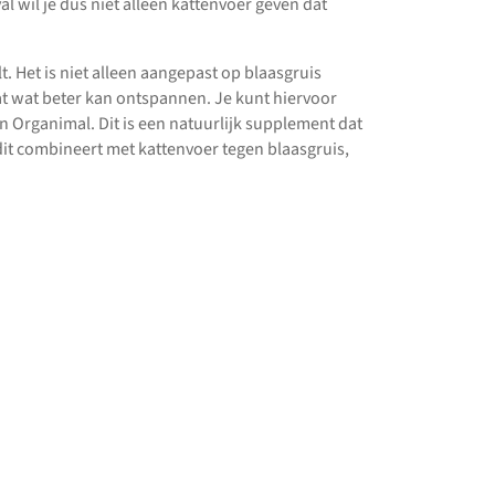
l wil je dus niet alleen kattenvoer geven dat
t. Het is niet alleen aangepast op blaasgruis
at wat beter kan ontspannen. Je kunt hiervoor
n Organimal. Dit is een natuurlijk supplement dat
e dit combineert met kattenvoer tegen blaasgruis,