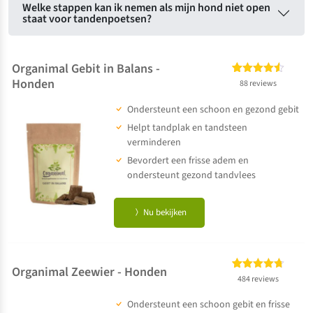
Welke stappen kan ik nemen als mijn hond niet open
staat voor tandenpoetsen?
Organimal Gebit in Balans -
Honden
Gewaardeerd
88
88 reviews
4.48
op 5
Ondersteunt een schoon en gezond gebit
gebaseerd
op
klant
Helpt tandplak en tandsteen
waarderingen
verminderen
Bevordert een frisse adem en
ondersteunt gezond tandvlees
Nu bekijken
Organimal Zeewier - Honden
Gewaardeerd
484
484 reviews
4.67
op 5
Ondersteunt een schoon gebit en frisse
gebaseerd