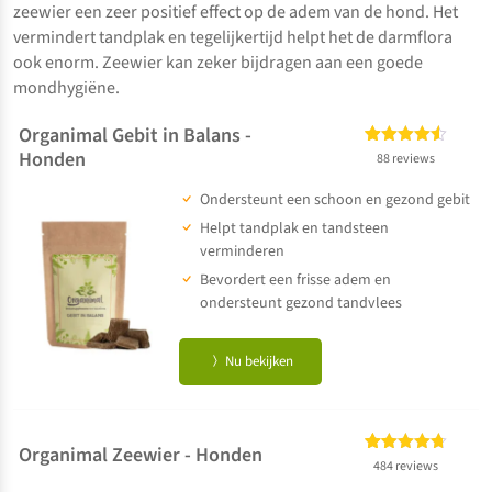
zeewier een zeer positief effect op de adem van de hond. Het
vermindert tandplak en tegelijkertijd helpt het de darmflora
ook enorm. Zeewier kan zeker bijdragen aan een goede
mondhygiëne.
Organimal Gebit in Balans -
Honden
Gewaardeerd
88
88 reviews
4.48
op 5
Ondersteunt een schoon en gezond gebit
gebaseerd
op
klant
Helpt tandplak en tandsteen
waarderingen
verminderen
Bevordert een frisse adem en
ondersteunt gezond tandvlees
Nu bekijken
Organimal Zeewier - Honden
Gewaardeerd
484
484 reviews
4.67