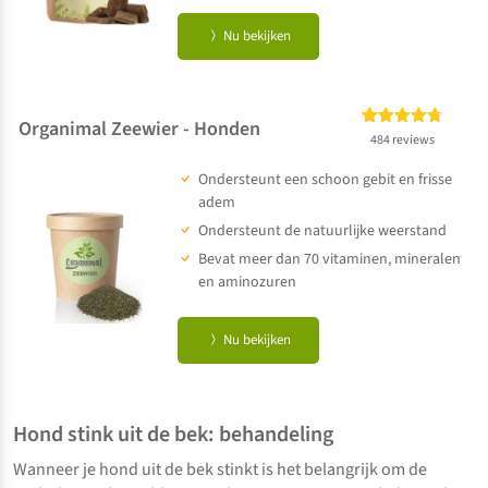
Nu bekijken
Organimal Zeewier - Honden
Gewaardeerd
484
484 reviews
4.67
op 5
Ondersteunt een schoon gebit en frisse
gebaseerd
op
klant
adem
waarderingen
Ondersteunt de natuurlijke weerstand
Bevat meer dan 70 vitaminen, mineralen
en aminozuren
Nu bekijken
Hond stink uit de bek: behandeling
Wanneer je hond uit de bek stinkt is het belangrijk om de