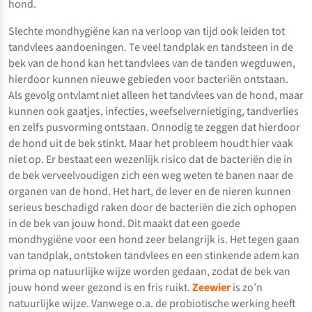
hond.
Slechte mondhygiëne kan na verloop van tijd ook leiden tot
tandvlees aandoeningen. Te veel tandplak en tandsteen in de
bek van de hond kan het tandvlees van de tanden wegduwen,
hierdoor kunnen nieuwe gebieden voor bacteriën ontstaan.
Als gevolg ontvlamt niet alleen het tandvlees van de hond, maar
kunnen ook gaatjes, infecties, weefselvernietiging, tandverlies
en zelfs pusvorming ontstaan. Onnodig te zeggen dat hierdoor
de hond uit de bek stinkt. Maar het probleem houdt hier vaak
niet op. Er bestaat een wezenlijk risico dat de bacteriën die in
de bek verveelvoudigen zich een weg weten te banen naar de
organen van de hond. Het hart, de lever en de nieren kunnen
serieus beschadigd raken door de bacteriën die zich ophopen
in de bek van jouw hond. Dit maakt dat een goede
mondhygiëne voor een hond zeer belangrijk is. Het tegen gaan
van tandplak, ontstoken tandvlees en een stinkende adem kan
prima op natuurlijke wijze worden gedaan, zodat de bek van
jouw hond weer gezond is en fris ruikt.
Zeewier
is zo’n
natuurlijke wijze. Vanwege o.a. de probiotische werking heeft