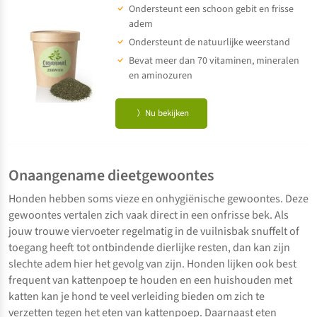
op 5
Ondersteunt een schoon gebit en frisse
gebaseerd
op
klant
adem
waarderingen
Ondersteunt de natuurlijke weerstand
Bevat meer dan 70 vitaminen, mineralen
en aminozuren
Nu bekijken
Onaangename dieetgewoontes
Honden hebben soms vieze en onhygiënische gewoontes. Deze
gewoontes vertalen zich vaak direct in een onfrisse bek. Als
jouw trouwe viervoeter regelmatig in de vuilnisbak snuffelt of
toegang heeft tot ontbindende dierlijke resten, dan kan zijn
slechte adem hier het gevolg van zijn. Honden lijken ook best
frequent van kattenpoep te houden en een huishouden met
katten kan je hond te veel verleiding bieden om zich te
verzetten tegen het eten van kattenpoep. Daarnaast eten