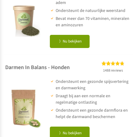
op
klant
adem
waarderingen
Ondersteunt de natuurlijke weerstand
Bevat meer dan 70 vitaminen, mineralen
en aminozuren
Nu bekijken
Darmen In Balans - Honden
Gewaardeerd
1488
1488 reviews
4.72
op 5
Ondersteunt een gezonde spijsvertering
gebaseerd
op
klant
en darmwerking
waarderingen
Draagt bij aan een normale en
regelmatige ontlasting
Ondersteunt een gezonde darmflora en
helpt de darmwand beschermen
Nu bekijken