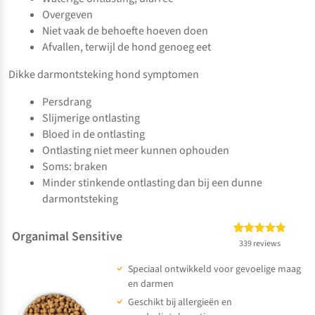
Overgeven
Niet vaak de behoefte hoeven doen
Afvallen, terwijl de hond genoeg eet
Dikke darmontsteking hond symptomen
Persdrang
Slijmerige ontlasting
Bloed in de ontlasting
Ontlasting niet meer kunnen ophouden
Soms: braken
Minder stinkende ontlasting dan bij een dunne
darmontsteking
Organimal Sensitive
Gewaardeerd
339
339 reviews
4.83
op 5
Speciaal ontwikkeld voor gevoelige maag
gebaseerd
op
klant
en darmen
waarderingen
Geschikt bij allergieën en