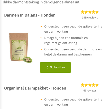
dikke darmontsteking in de volgende alinea uit.
Darmen In Balans - Honden
Gewaardeerd
1489
1489 reviews
4.72
op 5
Ondersteunt een gezonde spijsvertering
gebaseerd
op
klant
en darmwerking
waarderingen
Draagt bij aan een normale en
regelmatige ontlasting
Ondersteunt een gezonde darmflora en
helpt de darmwand beschermen
Nu bekijken
Organimal Darmpakket - Honden
Gewaardeerd
66
66 reviews
4.73
op 5
Ondersteunt een gezonde spijsvertering
gebaseerd
op
klant
en darmwerking
waarderingen