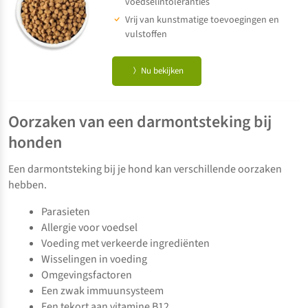
voedselintoleranties
Vrij van kunstmatige toevoegingen en
vulstoffen
Nu bekijken
Oorzaken van een darmontsteking bij
honden
Een darmontsteking bij je hond kan verschillende oorzaken
hebben.
Parasieten
Allergie voor voedsel
Voeding met verkeerde ingrediënten
Wisselingen in voeding
Omgevingsfactoren
Een zwak immuunsysteem
Een tekort aan vitamine B12