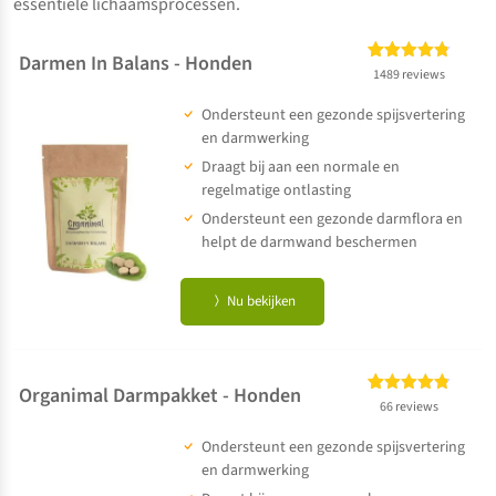
essentiële lichaamsprocessen.
Darmen In Balans - Honden
Gewaardeerd
1489
1489 reviews
4.72
op 5
Ondersteunt een gezonde spijsvertering
gebaseerd
op
klant
en darmwerking
waarderingen
Draagt bij aan een normale en
regelmatige ontlasting
Ondersteunt een gezonde darmflora en
helpt de darmwand beschermen
Nu bekijken
Organimal Darmpakket - Honden
Gewaardeerd
66
66 reviews
4.73
op 5
Ondersteunt een gezonde spijsvertering
gebaseerd
op
klant
en darmwerking
waarderingen