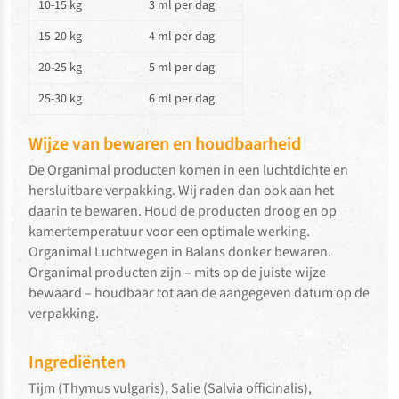
10-15 kg
3 ml per dag
15-20 kg
4 ml per dag
20-25 kg
5 ml per dag
25-30 kg
6 ml per dag
Wijze van bewaren en houdbaarheid
De Organimal producten komen in een luchtdichte en
hersluitbare verpakking. Wij raden dan ook aan het
daarin te bewaren. Houd de producten droog en op
kamertemperatuur voor een optimale werking.
Organimal Luchtwegen in Balans donker bewaren.
Organimal producten zijn – mits op de juiste wijze
bewaard – houdbaar tot aan de aangegeven datum op de
verpakking.
Ingrediënten
Tijm (Thymus vulgaris), Salie (Salvia officinalis),