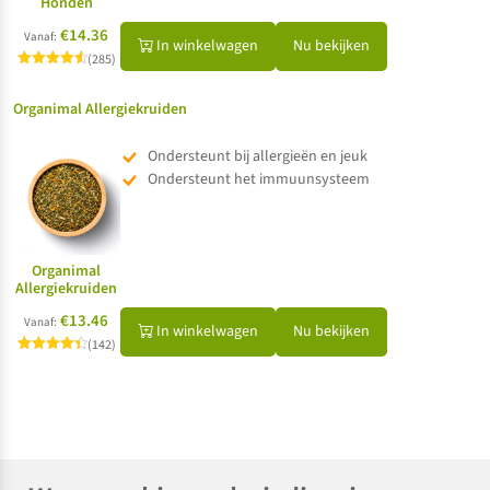
Honden
€14.36
Vanaf:
In winkelwagen
Nu bekijken
(285)
Gewaardeerd
4.60
uit 5
Organimal Allergiekruiden
Ondersteunt bij allergieën en jeuk
Ondersteunt het immuunsysteem
Organimal
Allergiekruiden
€13.46
Vanaf:
In winkelwagen
Nu bekijken
(142)
Gewaardeerd
4.40
uit 5