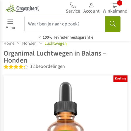
...
Service
Account
Winkelmand
Menu
100%
Tevredenheidsgarantie
Home
>
Honden
>
Luchtwegen
Organimal Luchtwegen in Balans –
Honden
12 beoordelingen
Gewaardeerd
4.25
uit 5
Korting