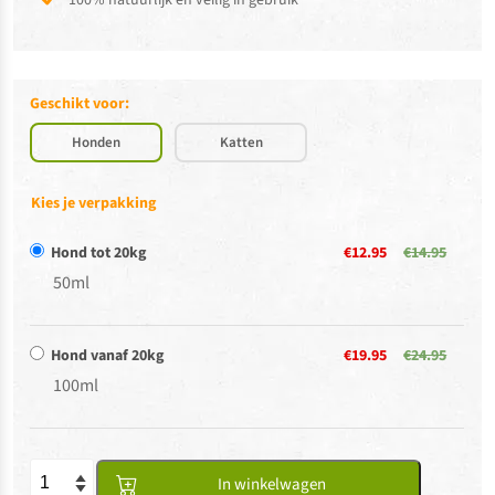
100% natuurlijk en veilig in gebruik
Geschikt voor:
Honden
Katten
Kies je verpakking
Hond tot 20kg
€12.95
€14.95
50ml
Hond vanaf 20kg
€19.95
€24.95
100ml
In winkelwagen