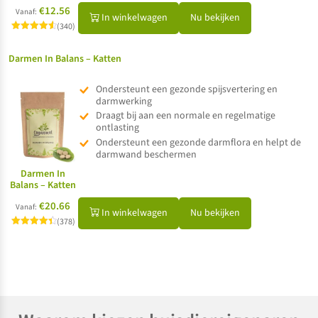
€12.56
Vanaf:
In winkelwagen
Nu bekijken
(340)
Gewaardeerd
4.57
uit 5
Darmen In Balans – Katten
Ondersteunt een gezonde spijsvertering en
darmwerking
Draagt bij aan een normale en regelmatige
ontlasting
Ondersteunt een gezonde darmflora en helpt de
darmwand beschermen
Darmen In
Balans – Katten
€20.66
Vanaf:
In winkelwagen
Nu bekijken
(378)
Gewaardeerd
4.40
uit 5