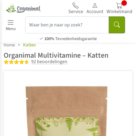
...
Service
Account
Winkelmand
Menu
100%
Tevredenheidsgarantie
Home
>
Katten
Organimal Multivitamine – Katten
92 beoordelingen
Gewaardeerd
4.60
uit 5