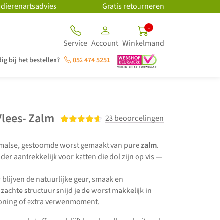
 dierenartsadvies
Gratis retourneren
...
Service
Account
Winkelmand
ig bij het bestellen?
052 474 5251
lees- Zalm
28 beoordelingen
Gewaardeerd
4.50
uit 5
 malse, gestoomde worst gemaakt van pure
zalm
.
der aantrekkelijk voor katten die dol zijn op vis —
blijven de natuurlijke geur, smaak en
chte structuur snijd je de worst makkelijk in
eloning of extra verwenmoment.