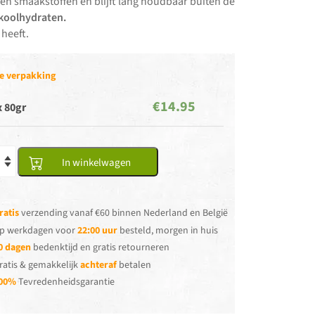
 en smaakstoffen en blijft lang houdbaar buiten de
 koolhydraten.
 heeft.
je verpakking
€14.95
x 80gr
In winkelwagen
ratis
verzending vanaf €60 binnen Nederland en België
p werkdagen voor
22:00 uur
besteld, morgen in huis
0 dagen
bedenktijd en gratis retourneren
ratis & gemakkelijk
achteraf
betalen
00%
Tevredenheidsgarantie