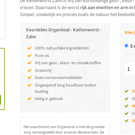
De Kattenworst Zalm is vrij van kunstmatige geur-, kleur-
vriezer. Daarnaast is de worst
rijk aan eiwitten en arm in
Simpel, smakelijk en precies zoals de natuur het bedoeld
Voordelen Organimal - Kattenworst -
Kies 
Zalm
5 
100% natuurlijke ingrediënten
Pure vis
Vrij van geur-, kleur- en smaakstoffen
Graanvrij
Geen conserveermiddelen
Ongeopend lang houdbaar buiten
G
koeling
O
Veilig in gebruik
6
G
1
Het assortiment van Organimal is met de grootste
zorg samengesteld door ervaren dierenartsen. De