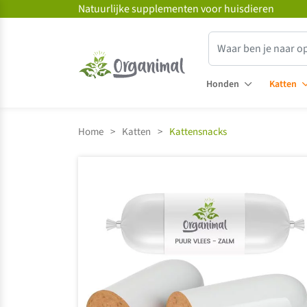
Natuurlijke supplementen voor huisdieren
Honden
Katten
Home
>
Katten
>
Kattensnacks