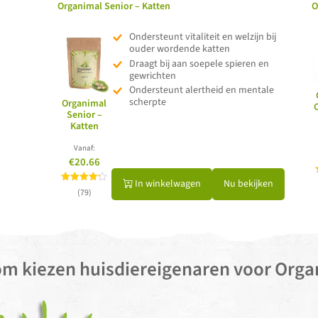
Organimal Senior – Katten
O
Ondersteunt vitaliteit en welzijn bij
ouder wordende katten
Draagt bij aan soepele spieren en
gewrichten
Ondersteunt alertheid en mentale
scherpte
Organimal
Senior –
Katten
Vanaf:
€20.66
In winkelwagen
Nu bekijken
Gewaardeerd
(79)
4.20
uit 5
m kiezen huisdiereigenaren voor Orga