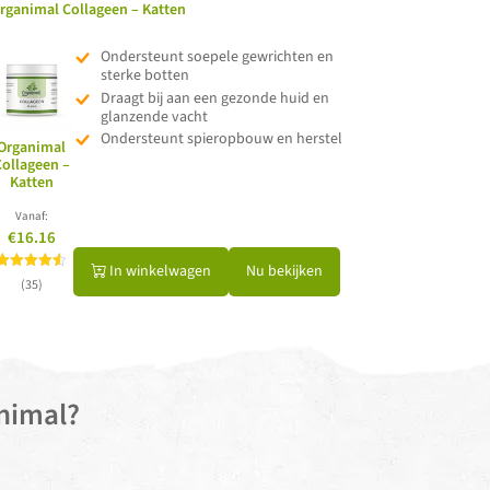
rganimal Collageen – Katten
Ondersteunt soepele gewrichten en
sterke botten
Draagt bij aan een gezonde huid en
glanzende vacht
Ondersteunt spieropbouw en herstel
Organimal
Collageen –
Katten
Vanaf:
€16.16
In winkelwagen
Nu bekijken
Gewaardeerd
(35)
4.51
uit 5
nimal?