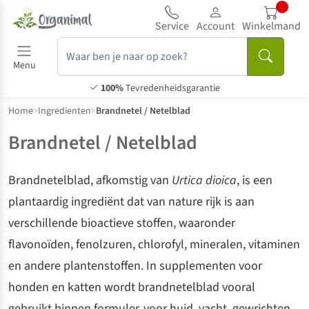
..
Service
Account
Winkelmand
Menu
100%
Tevredenheidsgarantie
Home
>
Ingredienten
>
Brandnetel / Netelblad
Brandnetel / Netelblad
Brandnetelblad, afkomstig van
Urtica dioica
, is een
plantaardig ingrediënt dat van nature rijk is aan
verschillende bioactieve stoffen, waaronder
flavonoïden, fenolzuren, chlorofyl, mineralen, vitaminen
en andere plantenstoffen. In supplementen voor
honden en katten wordt brandnetelblad vooral
gebruikt binnen formules voor huid, vacht, gewrichten,