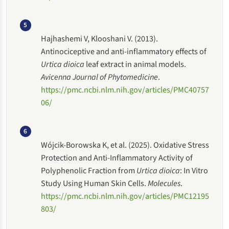
5
Hajhashemi V, Klooshani V. (2013).
Antinociceptive and anti-inflammatory effects of
Urtica dioica
leaf extract in animal models.
Avicenna Journal of Phytomedicine
.
https://pmc.ncbi.nlm.nih.gov/articles/PMC40757
06/
6
Wójcik-Borowska K, et al. (2025). Oxidative Stress
Protection and Anti-Inflammatory Activity of
Polyphenolic Fraction from
Urtica dioica
: In Vitro
Study Using Human Skin Cells.
Molecules
.
https://pmc.ncbi.nlm.nih.gov/articles/PMC12195
803/