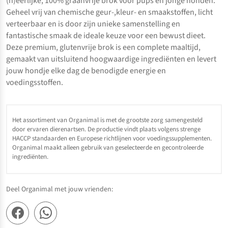
(h)eerlijke, 100% graanvrije brok voor pups en jonge honden.
Geheel vrij van chemische geur-,kleur- en smaakstoffen, licht
verteerbaar en is door zijn unieke samenstelling en
fantastische smaak de ideale keuze voor een bewust dieet.
Deze premium, glutenvrije brok is een complete maaltijd,
gemaakt van uitsluitend hoogwaardige ingrediënten en levert
jouw hondje elke dag de benodigde energie en
voedingsstoffen.
Het assortiment van Organimal is met de grootste zorg samengesteld
door ervaren dierenartsen. De productie vindt plaats volgens strenge
HACCP standaarden en Europese richtlijnen voor voedingssupplementen.
Organimal maakt alleen gebruik van geselecteerde en gecontroleerde
ingrediënten.
Deel Organimal met jouw vrienden: