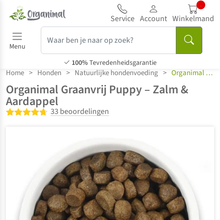
..
Service
Account
Winkelmand
Menu
100%
Tevredenheidsgarantie
Home
>
Honden
>
Natuurlijke hondenvoeding
>
Organimal Puppy
Organimal Graanvrij Puppy – Zalm &
Aardappel
33 beoordelingen
Gewaardeerd
4.61
uit 5