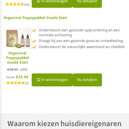
In winkelwagen
Nu bekijken
(64)
Gewaardeerd
4.78
uit 5
Organimal Puppypakket Goede Start
Ondersteunt een gezonde spijsvertering en een
normale ontlasting
Draagt bij aan een gezonde groei en ontwikkeling
Ondersteunt de natuurlijke weerstand en vitaliteit
Organimal
Puppypakket
Goede Start
€
39.95
-10%
€35.96
Vanaf:
In winkelwagen
Nu bekijken
(3)
Gewaardeerd
5.00
uit 5
Waarom kiezen huisdiereigenaren