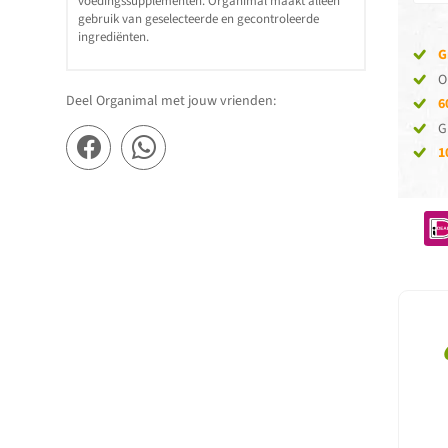
voedingssupplementen. Organimal maakt alleen
gebruik van geselecteerde en gecontroleerde
ingrediënten.
G
O
Deel Organimal met jouw vrienden:
6
G
1