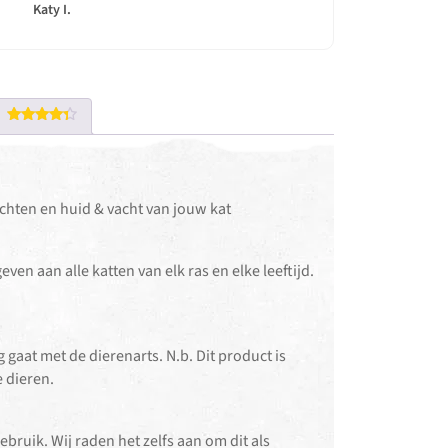
Katy I.
Gewaardeerd
4.31
uit 5
chten en huid & vacht van jouw kat
 aan alle katten van elk ras en elke leeftijd.
g gaat met de dierenarts. N.b. Dit product is
 dieren.
bruik. Wij raden het zelfs aan om dit als