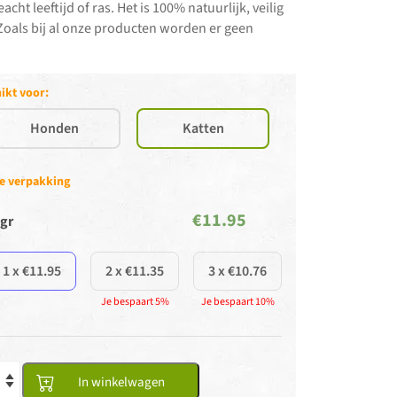
t leeftijd of ras. Het is 100% natuurlijk, veilig
oals bij al onze producten worden er geen
ikt voor:
Honden
Katten
je verpakking
€11.95
gr
1 x €11.95
2 x €11.35
3 x €10.76
Je bespaart 5%
Je bespaart 10%
In winkelwagen