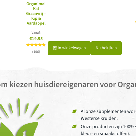
Organimal
Kat
Graanvrij –
Kip &
Aardappel
Vanaf:
€19.95
In winkelwagen
Nu bekijken
Gewaardeerd
(106)
4.72
uit 5
m kiezen huisdiereigenaren voor Orga
Al onze supplementen word
Westerse kruiden.
Onze producten zijn 100% v
kleur- en smaakstoffen).