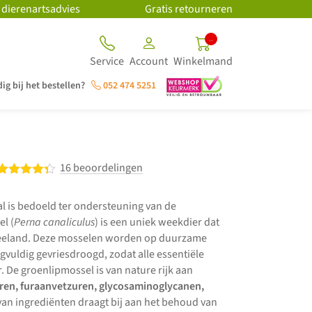
 dierenartsadvies
Gratis retourneren
..
Service
Account
Winkelmand
ig bij het bestellen?
052 474 5251
16 beoordelingen
Gewaardeerd
4.31
uit 5
l is bedoeld ter ondersteuning van de
l (
Perna canaliculus
) is een uniek weekdier dat
Zeeland. Deze mosselen worden op duurzame
gvuldig gevriesdroogd, zodat alle essentiële
 De groenlipmossel is van nature rijk aan
en, furaanvetzuren, glycosaminoglycanen,
an ingrediënten draagt bij aan het behoud van