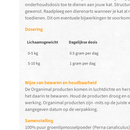
onderhoudsdosis toe te dienen aan jouw kat. Structur
gewenst. Raadpleeg een dierenarts wanneer je kat al m
toedienen. Dit om eventuele bijwerkingen te voorkom
Dosering
Lichaamsgewicht
Dagelijkse dosis
0-5 kg
0.5 gram per dag
5-10 kg
1 gram per dag
Wijze van bewaren en houdbaarheid
De Organimal producten komen in luchtdichte en hers
het daarin te bewaren. Houd de producten droog en 
werking. Organimal producten zijn -mits op de juiste
aangegeven datum op de verpakking.
Samenstelling
100% puur groenlipmosselpoeder (Perna canaliculus)