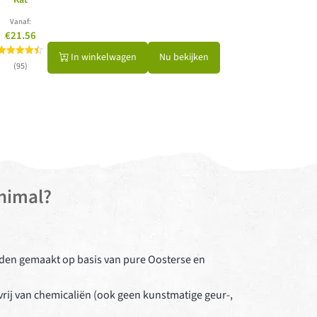
Kat
Vanaf:
€21.56
In winkelwagen
Nu bekijken
Gewaardeerd
(95)
4.45
uit 5
nimal?
en gemaakt op basis van pure Oosterse en
rij van chemicaliën (ook geen kunstmatige geur-,