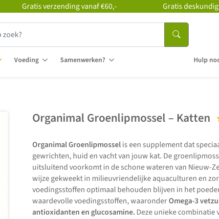
Gratis verzending vanaf €60,-
Gratis deskundig
Voeding
Samenwerken?
Hulp nod
Organimal Groenlipmossel – Katten
Organimal Groenlipmossel
is een supplement dat speciaa
gewrichten, huid en vacht van jouw kat. De groenlipmosse
uitsluitend voorkomt in de schone wateren van Nieuw-
wijze gekweekt in milieuvriendelijke aquaculturen en zor
voedingsstoffen optimaal behouden blijven in het poeder.
waardevolle voedingsstoffen, waaronder
Omega-3 vetzur
antioxidanten en glucosamine.
Deze unieke combinatie v