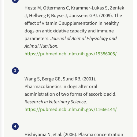
Hesta M, Ottermans C, Krammer-Lukas S, Zentek
J, Hellweg P, Buyse J, Janssens GPJ. (2009). The
effect of vitamin C supplementation in healthy
dogs on antioxidative capacity and immune
parameters.
Journal of Animal Physiology and
Animal Nutrition
.
https://pubmed.ncbi.nlm.nih.gov/19386005/
3
Wang S, Berge GE, Sund RB. (2001).
Pharmacokinetics in dogs after oral
administration of two forms of ascorbic acid.
Research in Veterinary Science
.
https://pubmed.ncbi.nlm.nih.gov/11666144/
4
Hishiyama N, et al. (2006). Plasma concentration