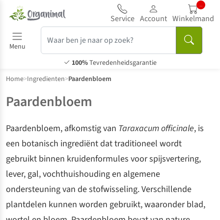
.
Service
Account
Winkelmand
Menu
100%
Tevredenheidsgarantie
Home
>
Ingredienten
>
Paardenbloem
Paardenbloem
Paardenbloem, afkomstig van
Taraxacum officinale
, is
een botanisch ingrediënt dat traditioneel wordt
gebruikt binnen kruidenformules voor spijsvertering,
lever, gal, vochthuishouding en algemene
ondersteuning van de stofwisseling. Verschillende
plantdelen kunnen worden gebruikt, waaronder blad,
wortel en bloem. Paardenbloem bevat van nature