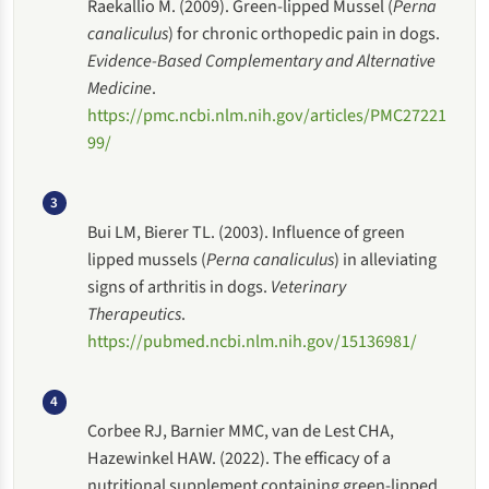
Raekallio M. (2009). Green-lipped Mussel (
Perna
canaliculus
) for chronic orthopedic pain in dogs.
Evidence-Based Complementary and Alternative
Medicine
.
https://pmc.ncbi.nlm.nih.gov/articles/PMC27221
99/
3
Bui LM, Bierer TL. (2003). Influence of green
lipped mussels (
Perna canaliculus
) in alleviating
signs of arthritis in dogs.
Veterinary
Therapeutics
.
https://pubmed.ncbi.nlm.nih.gov/15136981/
4
Corbee RJ, Barnier MMC, van de Lest CHA,
Hazewinkel HAW. (2022). The efficacy of a
nutritional supplement containing green-lipped