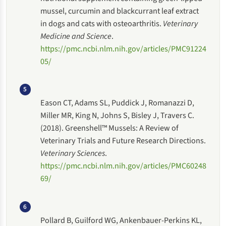
mussel, curcumin and blackcurrant leaf extract
in dogs and cats with osteoarthritis.
Veterinary
Medicine and Science
.
https://pmc.ncbi.nlm.nih.gov/articles/PMC91224
05/
5
Eason CT, Adams SL, Puddick J, Romanazzi D,
Miller MR, King N, Johns S, Bisley J, Travers C.
(2018). Greenshell™ Mussels: A Review of
Veterinary Trials and Future Research Directions.
Veterinary Sciences
.
https://pmc.ncbi.nlm.nih.gov/articles/PMC60248
69/
6
Pollard B, Guilford WG, Ankenbauer-Perkins KL,