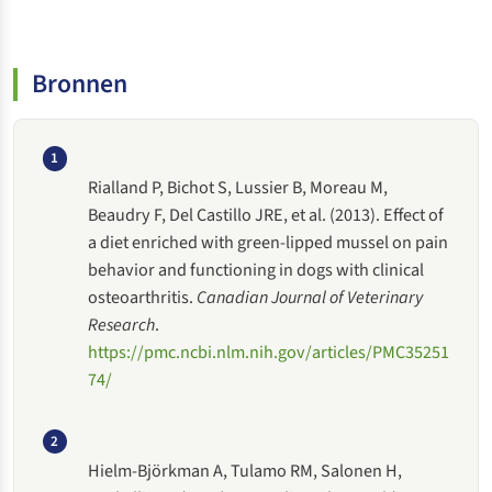
Bronnen
1
Rialland P, Bichot S, Lussier B, Moreau M,
Beaudry F, Del Castillo JRE, et al. (2013). Effect of
a diet enriched with green-lipped mussel on pain
behavior and functioning in dogs with clinical
osteoarthritis.
Canadian Journal of Veterinary
Research
.
https://pmc.ncbi.nlm.nih.gov/articles/PMC35251
74/
2
Hielm-Björkman A, Tulamo RM, Salonen H,