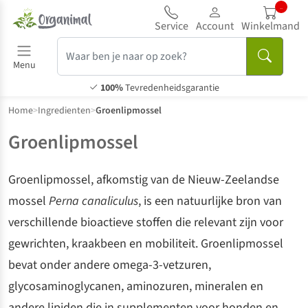
...
Service
Account
Winkelmand
Menu
100%
Tevredenheidsgarantie
Home
>
Ingredienten
>
Groenlipmossel
Groenlipmossel
Groenlipmossel, afkomstig van de Nieuw-Zeelandse
mossel
Perna canaliculus
, is een natuurlijke bron van
verschillende bioactieve stoffen die relevant zijn voor
gewrichten, kraakbeen en mobiliteit. Groenlipmossel
bevat onder andere omega-3-vetzuren,
glycosaminoglycanen, aminozuren, mineralen en
andere lipiden die in supplementen voor honden en