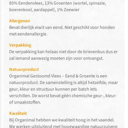
85% Eendenvlees, 13% Groenten (wortel, spinazie,
boerenkool, aardappel), 1% Zeewier
Allergenen
Bevat dierlijk eiwit van eend. Niet geschikt voor honden
met eendenallergie.
Verpakking
De verpakking kan helaas niet door de brievenbus dus er
zal iemand aanwezig moeten zijn voor ontvangst.
Natuurproduct
Organimal Gestoomd Vlees – Eend & Groente is een
natuurproduct. De samenstelling is altijd hetzelfde, maar
geur, kleur en structuur kunnen per batch iets
verschillen. De worst bevat géén chemische geur-, kleur-
of smaakstoffen.
Kwaliteit
Bij Organimal hebben we kwaliteit hoog in het vaandel.
We werken uitsluitend met hoogwaardige natuurzuivere