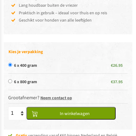
Lang houdbaar buiten de vriezer
Praktisch in gebruik – ideaal voor thuis en op reis
Geschikt voor honden van alle leeftijden
Kies je verpakking
6 x 400 gram
€26.95
6 x 800 gram
€37.95
Grootafnemer?
Neem contact op
In winkelwagen
Gratis
verzending vanaf €60 binnen Nederland en België