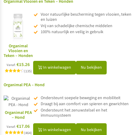
Organimal Vlooien en Teken – Honden
Voor natuurlijke bescherming tegen vlooien, teken
en luizen
Vrij van schadelijke chemische middelen
100% natuurlijk en veilig in gebruik
Organimal
Vlooien en
Teken – Honden
€15.26
Vanaf:
In winkelwagen
Nu bekijken
(135)
Gewaardeerd
4.29
uit 5
Organimal PEA – Hond
Ondersteunt soepele beweging en mobiliteit
Draagt bij aan comfort van spieren en gewrichten
Ondersteunt het zenuwstelsel en het
Organimal PEA
immuunsysteem
– Hond
€17.06
Vanaf:
In winkelwagen
Nu bekijken
(464)