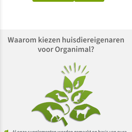
Gewaardeerd
4.66
uit 5
Waarom kiezen huisdiereigenaren
voor Organimal?
Al onze supplementen worden gemaakt op basis van pure