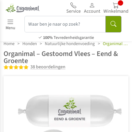
..
Service
Account
Winkelmand
Menu
100%
Tevredenheidsgarantie
Home
>
Honden
>
Natuurlijke hondenvoeding
>
Organimal Gestoomd Vlees
Organimal – Gestoomd Vlees – Eend &
Groente
38 beoordelingen
Gewaardeerd
4.84
uit 5