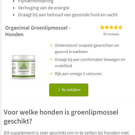
Pijnvermindering
Verhoging van de energie
Draagt bij aan behoud van gezonde huid en vacht
Organimal Groenlipmossel -
Honden
Gewaardeerd
60
60 reviews
4.67
op 5
Ondersteunt soepele gewrichten en
gebaseerd
op
klant
gezond kraakbeen
waarderingen
Draagt bij aan comfortabel bewegen en
mobiliteit
Rijk aan omega 3 vetzuren
Nu bekijken
Voor welke honden is groenlipmossel
geschikt?
Dit supplement is zeer geschikt om in te zetten bij honden met