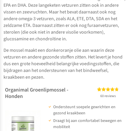
EPA en DHA. Deze langeketen vetzuren zitten ook in andere
vissen en zeevruchten. Maar het bevat daarnaast ook nog
andere omega-3 vetzuren, zoals ALA, ETE, DTA, SDA en het
zeldzame ETA. Daarnaast zitten er ook nog furaanvetzuren,
sterolen (die ook niet in andere visolie voorkomen),
glucosamine en chondroïtine in.
De mossel maakt een donkeroranje olie aan waarin deze
vetzuren en andere gezonde stoffen zitten. Het levert je hond
dus een grote hoeveelheid belangrijke voedingsstoffen, die
bijdragen aan het ondersteunen van het bindweefsel,
kraakbeen en pezen.
Organimal Groenlipmossel -
Honden
Gewaardeerd
60
60 reviews
4.67
op 5
Ondersteunt soepele gewrichten en
gebaseerd
op
klant
gezond kraakbeen
waarderingen
Draagt bij aan comfortabel bewegen en
mobiliteit