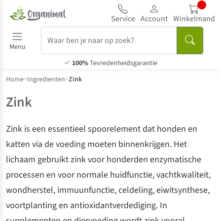
..
Service
Account
Winkelmand
Menu
100%
Tevredenheidsgarantie
Home
>
Ingredienten
>
Zink
Zink
Zink is een essentieel spoorelement dat honden en
katten via de voeding moeten binnenkrijgen. Het
lichaam gebruikt zink voor honderden enzymatische
processen en voor normale huidfunctie, vachtkwaliteit,
wondherstel, immuunfunctie, celdeling, eiwitsynthese,
voortplanting en antioxidantverdediging. In
supplementen en diervoeding wordt zink vooral