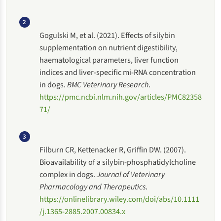
2
Gogulski M, et al. (2021). Effects of silybin
supplementation on nutrient digestibility,
haematological parameters, liver function
indices and liver-specific mi-RNA concentration
in dogs.
BMC Veterinary Research
.
https://pmc.ncbi.nlm.nih.gov/articles/PMC82358
71/
3
Filburn CR, Kettenacker R, Griffin DW. (2007).
Bioavailability of a silybin-phosphatidylcholine
complex in dogs.
Journal of Veterinary
Pharmacology and Therapeutics
.
https://onlinelibrary.wiley.com/doi/abs/10.1111
/j.1365-2885.2007.00834.x