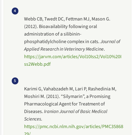
4
Webb CB, Twedt DC, Fettman MJ, Mason G.
(2012). Bioavailability following oral
administration of a silibinin-
phosphatidylcholine complex in cats.
Journal of
Applied Research in Veterinary Medicine
.
https://jarvm.com/articles/Vol10Iss2/Vol10%20I
ss2Webb.pdf
5
Karimi G, Vahabzadeh M, Lari P, Rashedinia M,
Moshiri M. (2011). “Silymarin”, a Promising
Pharmacological Agent for Treatment of
Diseases.
Iranian Journal of Basic Medical
Sciences
.
https://pmc.ncbi.nlm.nih.gov/articles/PMC35868
29/