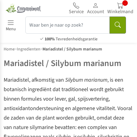
.
Service
Account
Winkelmand
Menu
100%
Tevredenheidsgarantie
Home
>
Ingredienten
>
Mariadistel / Silybum marianum
Mariadistel / Silybum marianum
Mariadistel, afkomstig van
Silybum marianum
, is een
botanisch ingrediënt dat traditioneel wordt gebruikt
binnen formules voor lever, gal, spijsvertering,
antioxidantondersteuning en algemene vitaliteit. Vooral
de zaden van de plant worden gebruikt, omdat deze
van nature silymarine bevatten: een complex van
flavonolignanen zoals silybin, isosilybin, silychristin en