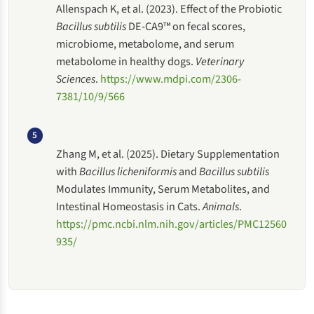
Allenspach K, et al. (2023). Effect of the Probiotic
Bacillus subtilis
DE-CA9™ on fecal scores,
microbiome, metabolome, and serum
metabolome in healthy dogs.
Veterinary
Sciences
.
https://www.mdpi.com/2306-
7381/10/9/566
5
Zhang M, et al. (2025). Dietary Supplementation
with
Bacillus licheniformis
and
Bacillus subtilis
Modulates Immunity, Serum Metabolites, and
Intestinal Homeostasis in Cats.
Animals
.
https://pmc.ncbi.nlm.nih.gov/articles/PMC12560
935/