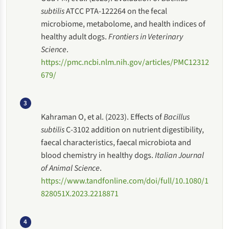
subtilis
ATCC PTA-122264 on the fecal
microbiome, metabolome, and health indices of
healthy adult dogs.
Frontiers in Veterinary
Science
.
https://pmc.ncbi.nlm.nih.gov/articles/PMC12312
679/
3
Kahraman O, et al. (2023). Effects of
Bacillus
subtilis
C-3102 addition on nutrient digestibility,
faecal characteristics, faecal microbiota and
blood chemistry in healthy dogs.
Italian Journal
of Animal Science
.
https://www.tandfonline.com/doi/full/10.1080/1
828051X.2023.2218871
4