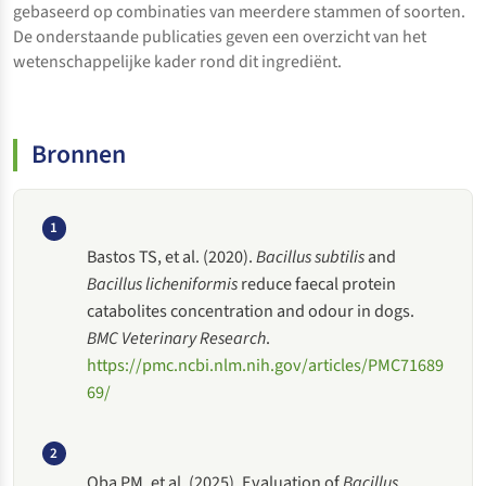
gebaseerd op combinaties van meerdere stammen of soorten.
De onderstaande publicaties geven een overzicht van het
wetenschappelijke kader rond dit ingrediënt.
Bronnen
1
Bastos TS, et al. (2020).
Bacillus subtilis
and
Bacillus licheniformis
reduce faecal protein
catabolites concentration and odour in dogs.
BMC Veterinary Research
.
https://pmc.ncbi.nlm.nih.gov/articles/PMC71689
69/
2
Oba PM, et al. (2025). Evaluation of
Bacillus